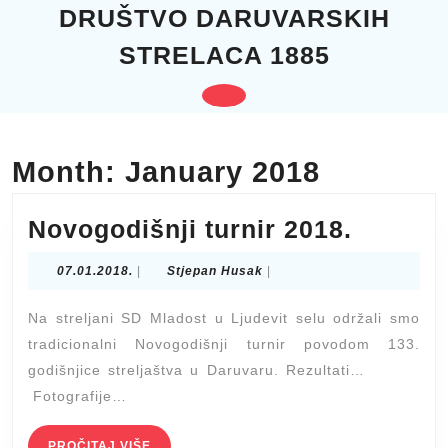
Skip
DRUŠTVO DARUVARSKIH
to
STRELACA 1885
content
Skip
to
Open
content
Button
Month:
January 2018
Novogo
Novogodišnji turnir 2018.
turnir
07.01.2018.
Stjepan
07.01.2018.
|
Stjepan Husak
|
2018.
Husak
Na streljani SD Mladost u Ljudevit selu održali smo
tradicionalni Novogodišnji turnir povodom 133.
godišnjice streljaštva u Daruvaru. Rezultati…
Fotografije…
PROČITAJ
PROČITAJ VIŠE