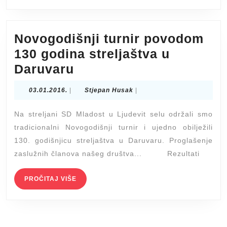
Novogodišnji turnir povodom
130 godina streljaštva u
Novogodišnji
Daruvaru
turnir
03.01.2016.
Stjepan
03.01.2016.
|
Stjepan Husak
|
povodom
Husak
130
Na streljani SD Mladost u Ljudevit selu održali smo
godina
tradicionalni Novogodišnji turnir i ujedno obilježili
130. godišnjicu streljaštva u Daruvaru. Proglašenje
streljaštva
zaslužnih članova našeg društva... Rezultati
u
Daruvaru
PROČITAJ
PROČITAJ VIŠE
VIŠE