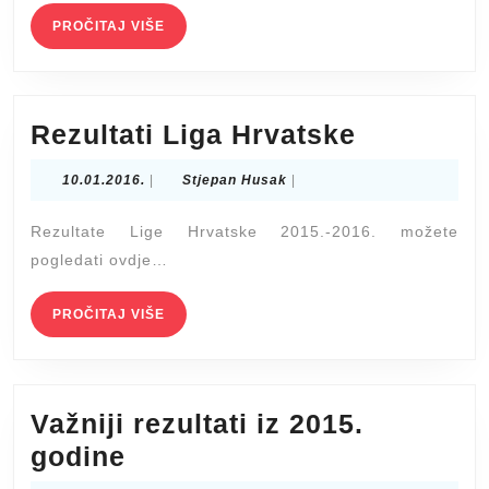
PROČITAJ
PROČITAJ VIŠE
VIŠE
Rezultati
Rezultati Liga Hrvatske
Liga
10.01.2016.
Stjepan
10.01.2016.
|
Stjepan Husak
|
Hrvatske
Husak
Rezultate Lige Hrvatske 2015.-2016. možete
pogledati ovdje…
PROČITAJ
PROČITAJ VIŠE
VIŠE
Važniji rezultati iz 2015.
Važniji
godine
rezultati