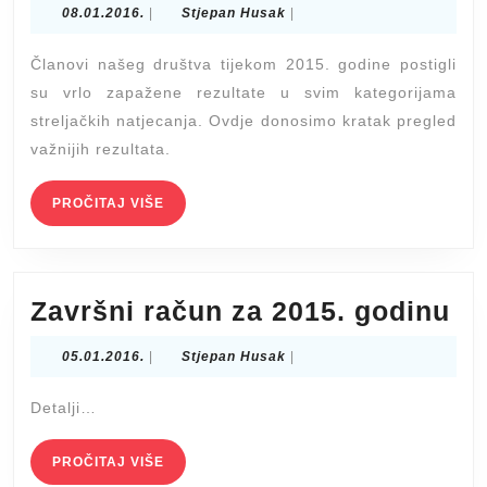
08.01.2016.
Stjepan
08.01.2016.
|
Stjepan Husak
|
iz
Husak
2015.
Članovi našeg društva tijekom 2015. godine postigli
godine
su vrlo zapažene rezultate u svim kategorijama
streljačkih natjecanja. Ovdje donosimo kratak pregled
važnijih rezultata.
PROČITAJ
PROČITAJ VIŠE
VIŠE
Za
Završni račun za 2015. godinu
ra
05.01.2016.
Stjepan
05.01.2016.
|
Stjepan Husak
|
za
Husak
20
Detalji…
go
PROČITAJ
PROČITAJ VIŠE
VIŠE