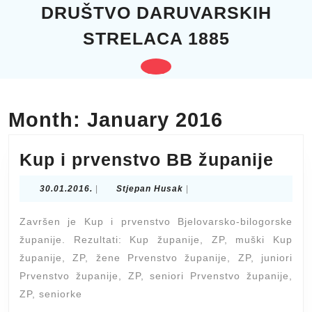
Skip
DRUŠTVO DARUVARSKIH
to
STRELACA 1885
content
Skip
to
Open
content
Button
Month:
January 2016
Kup
Kup i prvenstvo BB županije
i
30.01.2016.
Stjepan
30.01.2016.
|
Stjepan Husak
|
prv
Husak
BB
Završen je Kup i prvenstvo Bjelovarsko-bilogorske
župa
županije. Rezultati: Kup županije, ZP, muški Kup
županije, ZP, žene Prvenstvo županije, ZP, juniori
Prvenstvo županije, ZP, seniori Prvenstvo županije,
ZP, seniorke