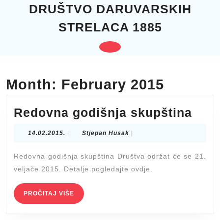
Skip
DRUŠTVO DARUVARSKIH
to
STRELACA 1885
content
Skip
to
Open
content
Button
Month:
February 2015
Red
Redovna godišnja skupština
godi
14.02.2015.
Stjepan
14.02.2015.
|
Stjepan Husak
|
skup
Husak
Redovna godišnja skupština Društva održat će se 21.
veljače 2015. Detalje pogledajte ovdje.
PROČITAJ
PROČITAJ VIŠE
VIŠE