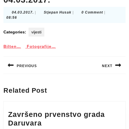
04.03.2017.
Stjepan
04.03.2017.
|
Stjepan Husak
|
0 Comment
|
Husak
08:56
Categories:
vijesti
Bilten…
Fotografije…
Post
navigation
PREVIOUS
NEXT
Previous
Next
post:
post:
Related Post
Završeno prvenstvo grada
Završeno
Daruvara