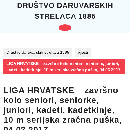
Skip
DRUŠTVO DARUVARSKIH
to
STRELACA 1885
content
Skip
to
Open
content
Button
Društvo daruvarskih strelaca 1885
vijesti
LIGA HRVATSKE – završno kolo seniori, seniorke, juniori,
kadeti, kadetkinje, 10 m serijska zračna puška, 04.03.2017.
LIGA HRVATSKE – završno
kolo seniori, seniorke,
juniori, kadeti, kadetkinje,
10 m serijska zračna puška,
04.03.2017.