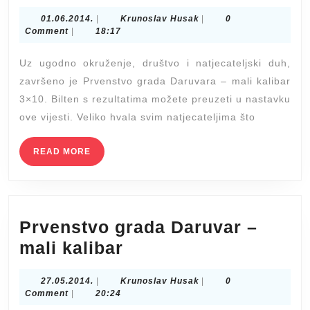
prvenstvo
01.06.2014.
Krunoslav
01.06.2014.
|
Krunoslav Husak
|
0
grada
Husak
Comment
|
18:17
Daruvara
Uz ugodno okruženje, društvo i natjecateljski duh,
završeno je Prvenstvo grada Daruvara – mali kalibar
3×10. Bilten s rezultatima možete preuzeti u nastavku
ove vijesti. Veliko hvala svim natjecateljima što
READ
READ MORE
MORE
Prvenstvo grada Daruvar –
Prvenstvo
mali kalibar
grada
27.05.2014.
Krunoslav
27.05.2014.
|
Krunoslav Husak
|
0
Daruvar
Husak
Comment
|
20:24
–