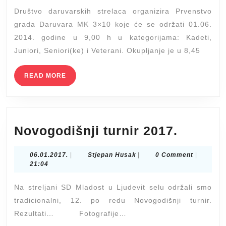
Društvo daruvarskih strelaca organizira Prvenstvo
mali
grada Daruvara MK 3×10 koje će se održati 01.06.
kalibar
2014. godine u 9,00 h u kategorijama: Kadeti,
Juniori, Seniori(ke) i Veterani. Okupljanje je u 8,45
READ
READ MORE
MORE
Novogo
Novogodišnji turnir 2017.
turnir
06.01.2017.
Stjepan
06.01.2017.
|
Stjepan Husak
|
0 Comment
|
2017.
Husak
21:04
Na streljani SD Mladost u Ljudevit selu održali smo
tradicionalni, 12. po redu Novogodišnji turnir.
Rezultati… Fotografije…